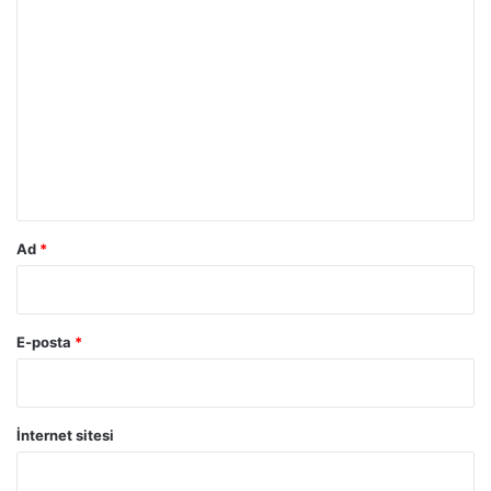
Y
o
r
u
m
*
Ad
*
E-posta
*
İnternet sitesi