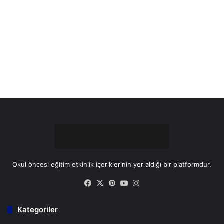
b
e
u
a
o
r
b
g
o
e
e
r
k
s
a
t
m
Okul öncesi eğitim etkinlik içeriklerinin yer aldığı bir platformdur.
Facebook
X
Pinterest
YouTube
Instagram
Kategoriler