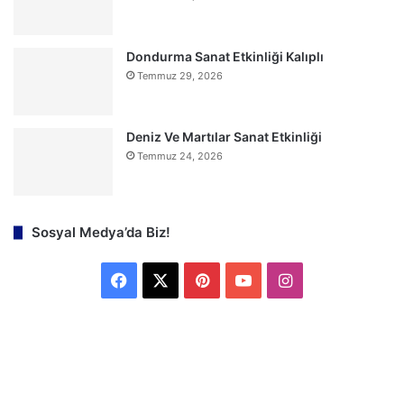
Dondurma Sanat Etkinliği Kalıplı
Temmuz 29, 2026
Deniz Ve Martılar Sanat Etkinliği
Temmuz 24, 2026
Sosyal Medya’da Biz!
F
X
P
Y
I
a
i
o
n
c
n
u
s
e
t
T
t