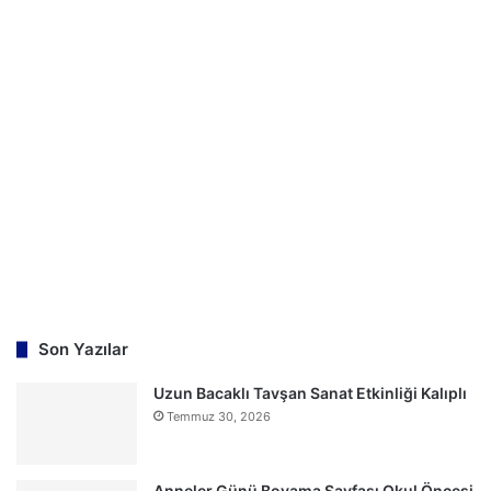
a
m
a
:
Son Yazılar
Uzun Bacaklı Tavşan Sanat Etkinliği Kalıplı
Temmuz 30, 2026
Anneler Günü Boyama Sayfası Okul Öncesi