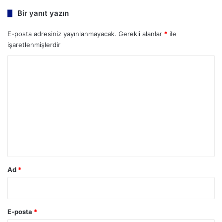
Bir yanıt yazın
E-posta adresiniz yayınlanmayacak.
Gerekli alanlar
*
ile
işaretlenmişlerdir
Y
o
r
u
m
*
Ad
*
E-posta
*