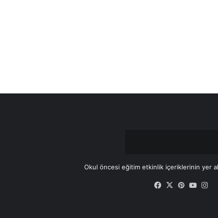
Okul öncesi eğitim etkinlik içeriklerinin yer a
Facebook
X
Pinteres
YouT
In