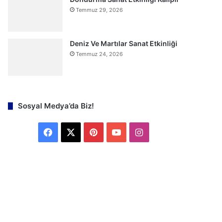
Temmuz 29, 2026
Deniz Ve Martılar Sanat Etkinliği
Temmuz 24, 2026
Sosyal Medya’da Biz!
F
X
P
Y
I
a
i
o
n
c
n
u
s
e
t
T
t
b
e
u
a