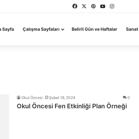
Facebook
X
Pinterest
YouTube
Instagram
 Sayfa
Çalışma Sayfaları
Belirli Gün ve Haftalar
Sanat 
Okul Öncesi
Şubat 18, 2024
0
Okul Öncesi Fen Etkinliği Plan Örneği