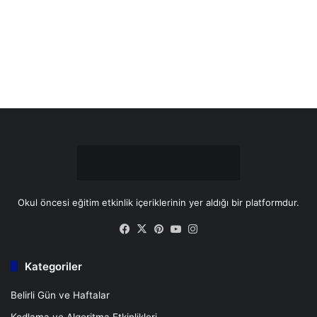
o
r
b
g
o
e
e
r
k
s
a
t
m
Okul öncesi eğitim etkinlik içeriklerinin yer aldığı bir platformdur.
Facebook
X
Pinterest
YouTube
Instagram
Kategoriler
Belirli Gün ve Haftalar
Kodlama ve Algoritma Etkinlikleri