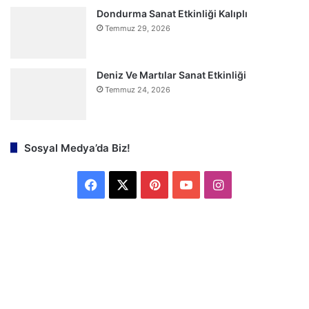
Dondurma Sanat Etkinliği Kalıplı
Temmuz 29, 2026
Deniz Ve Martılar Sanat Etkinliği
Temmuz 24, 2026
Sosyal Medya’da Biz!
F
X
P
Y
I
a
i
o
n
c
n
u
s
e
t
T
t
b
e
u
a