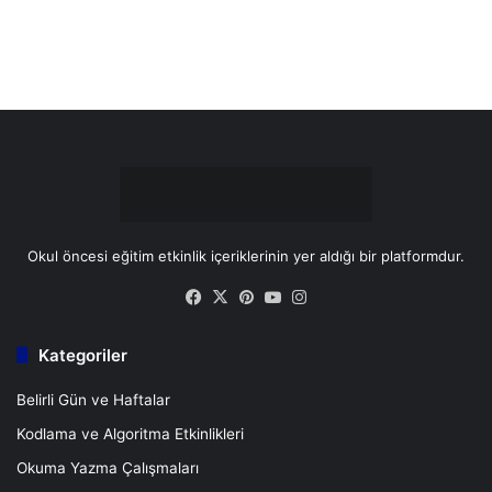
o
e
e
r
k
s
a
t
m
Okul öncesi eğitim etkinlik içeriklerinin yer aldığı bir platformdur.
Facebook
X
Pinterest
YouTube
Instagram
Kategoriler
Belirli Gün ve Haftalar
Kodlama ve Algoritma Etkinlikleri
Okuma Yazma Çalışmaları