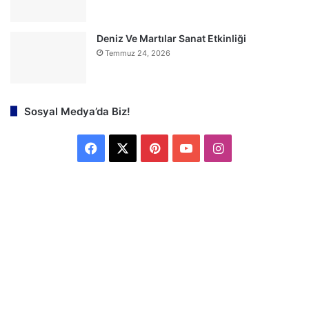
Deniz Ve Martılar Sanat Etkinliği
Temmuz 24, 2026
Sosyal Medya’da Biz!
F
X
P
Y
I
a
i
o
n
c
n
u
s
e
t
T
t
b
e
u
a
o
r
b
g