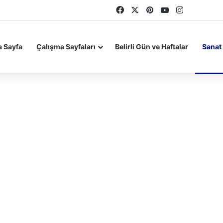
Facebook
X
Pinterest
YouTube
Instagram
 Sayfa
Çalışma Sayfaları
Belirli Gün ve Haftalar
Sanat 