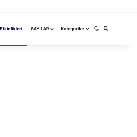
Dış görünümü de
Arama yap ..
Etkinlikleri
SAYILAR
Kategoriler