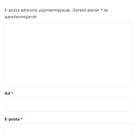
E-posta adresiniz yayınlanmayacak.
Gerekli alanlar
*
ile
işaretlenmişlerdir
Y
o
r
u
m
*
Ad
*
E-posta
*