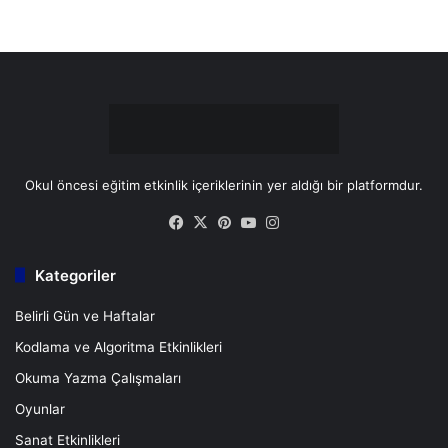
t
m
Okul öncesi eğitim etkinlik içeriklerinin yer aldığı bir platformdur.
Facebook
X
Pinterest
YouTube
Instagram
Kategoriler
Belirli Gün ve Haftalar
Kodlama ve Algoritma Etkinlikleri
Okuma Yazma Çalışmaları
Oyunlar
Sanat Etkinlikleri