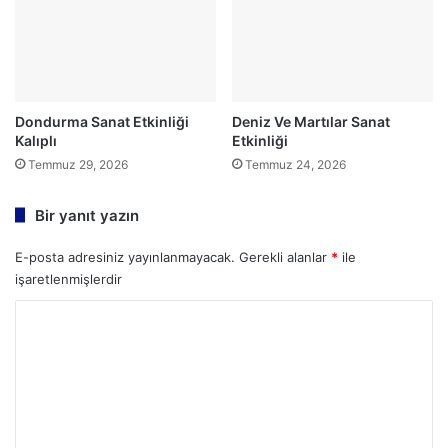
Dondurma Sanat Etkinliği
Deniz Ve Martılar Sanat
Kalıplı
Etkinliği
Temmuz 29, 2026
Temmuz 24, 2026
Bir yanıt yazın
E-posta adresiniz yayınlanmayacak.
Gerekli alanlar
*
ile
işaretlenmişlerdir
Y
o
r
u
m