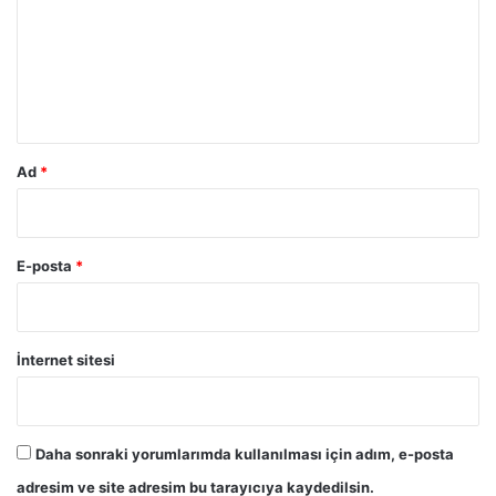
u
m
*
Ad
*
E-posta
*
İnternet sitesi
Daha sonraki yorumlarımda kullanılması için adım, e-posta
adresim ve site adresim bu tarayıcıya kaydedilsin.