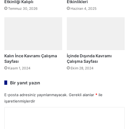
Etkinliği Kalıplı
Etkinlikleri
Temmuz 30, 2026
Haziran 4, 2025
Kalın İnce Kavramı Çalışma
İçinde Dışında Kavramı
Sayfası
Çalışma Sayfası
Kasım 1, 2024
Ekim 28, 2024
Bir yanıt yazın
E-posta adresiniz yayınlanmayacak.
Gerekli alanlar
*
ile
işaretlenmişlerdir
Y
o
r