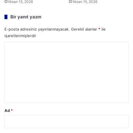
Nisan 15, 2026
Nisan 15, 2026
Bir yanıt yazın
E-posta adresiniz yayınlanmayacak.
Gerekli alanlar
*
ile
işaretlenmişlerdir
Y
o
r
u
m
*
Ad
*