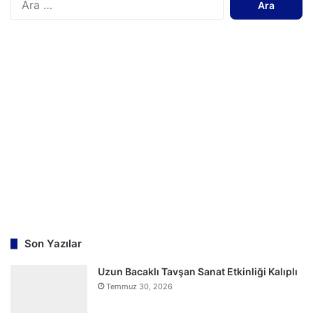
r
a
m
a
:
Son Yazılar
Uzun Bacaklı Tavşan Sanat Etkinliği Kalıplı
Temmuz 30, 2026