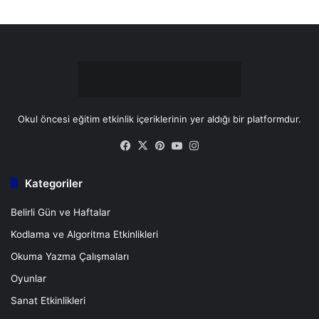
t
m
Okul öncesi eğitim etkinlik içeriklerinin yer aldığı bir platformdur.
Facebook
X
Pinterest
YouTube
Instagram
Kategoriler
Belirli Gün ve Haftalar
Kodlama ve Algoritma Etkinlikleri
Okuma Yazma Çalışmaları
Oyunlar
Sanat Etkinlikleri