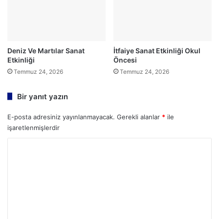
Deniz Ve Martılar Sanat
İtfaiye Sanat Etkinliği Okul
Etkinliği
Öncesi
Temmuz 24, 2026
Temmuz 24, 2026
Bir yanıt yazın
E-posta adresiniz yayınlanmayacak.
Gerekli alanlar
*
ile
işaretlenmişlerdir
Y
o
r
u
m
*