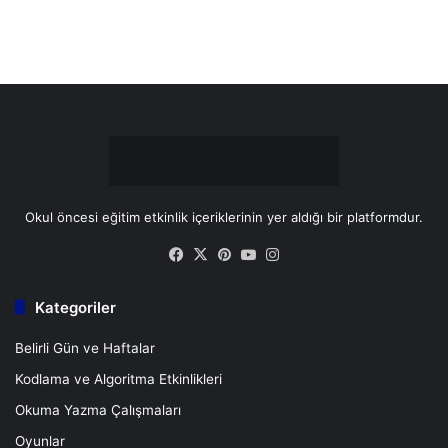
k
s
a
t
m
Okul öncesi eğitim etkinlik içeriklerinin yer aldığı bir platformdur.
Facebook
X
Pinterest
YouTube
Instagram
Kategoriler
Belirli Gün ve Haftalar
Kodlama ve Algoritma Etkinlikleri
Okuma Yazma Çalışmaları
Oyunlar