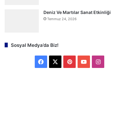
Deniz Ve Martılar Sanat Etkinliği
Temmuz 24, 2026
Sosyal Medya’da Biz!
F
X
P
Y
I
a
i
o
n
c
n
u
s
e
t
T
t
b
e
u
a
o
r
b
g
o
e
e
r