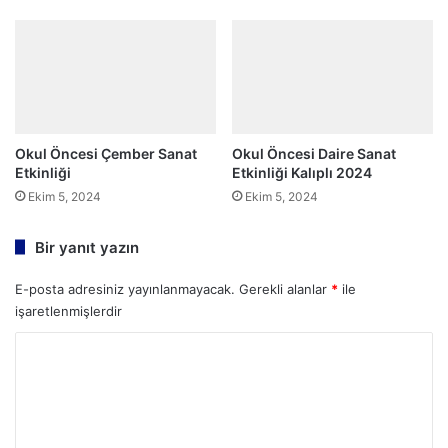
Okul Öncesi Çember Sanat
Okul Öncesi Daire Sanat
Etkinliği
Etkinliği Kalıplı 2024
Ekim 5, 2024
Ekim 5, 2024
Bir yanıt yazın
E-posta adresiniz yayınlanmayacak.
Gerekli alanlar
*
ile
işaretlenmişlerdir
Y
o
r
u