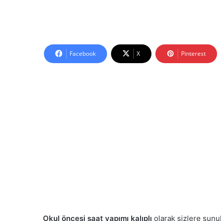
Facebook
X
Pinterest
Okul öncesi saat yapımı kalıplı
olarak sizlere sunul