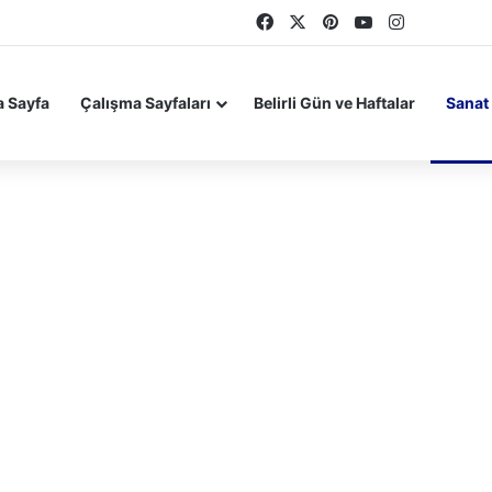
Facebook
X
Pinterest
YouTube
Instagram
 Sayfa
Çalışma Sayfaları
Belirli Gün ve Haftalar
Sanat 