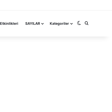
Dış görünümü de
Arama yap ..
Etkinlikleri
SAYILAR
Kategoriler