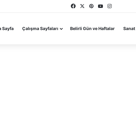
Facebook
X
Pinterest
YouTube
Instagram
 Sayfa
Çalışma Sayfaları
Belirli Gün ve Haftalar
Sanat 