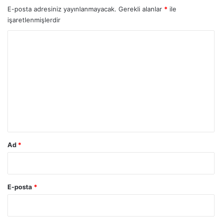
E-posta adresiniz yayınlanmayacak.
Gerekli alanlar
*
ile
işaretlenmişlerdir
Y
o
r
u
m
*
Ad
*
E-posta
*