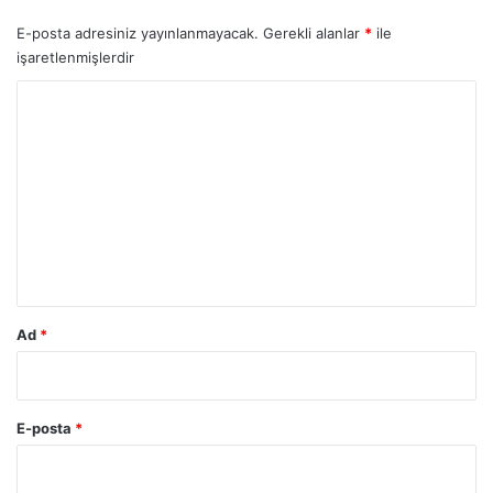
E-posta adresiniz yayınlanmayacak.
Gerekli alanlar
*
ile
işaretlenmişlerdir
Y
o
r
u
m
*
Ad
*
E-posta
*