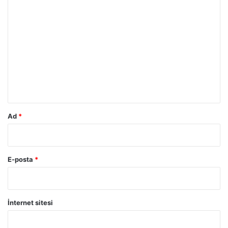
Y
o
r
u
m
*
Ad
*
E-posta
*
İnternet sitesi