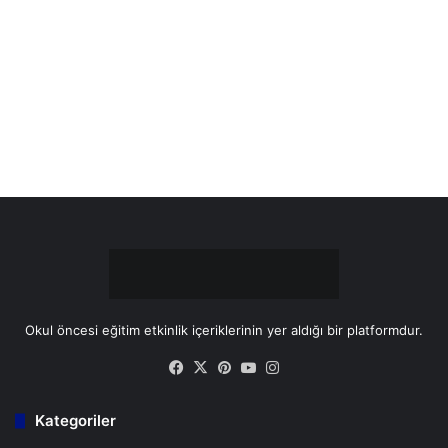
b
e
u
a
o
r
b
g
o
e
e
r
k
s
a
t
m
Okul öncesi eğitim etkinlik içeriklerinin yer aldığı bir platformdur.
Facebook
X
Pinterest
YouTube
Instagram
Kategoriler