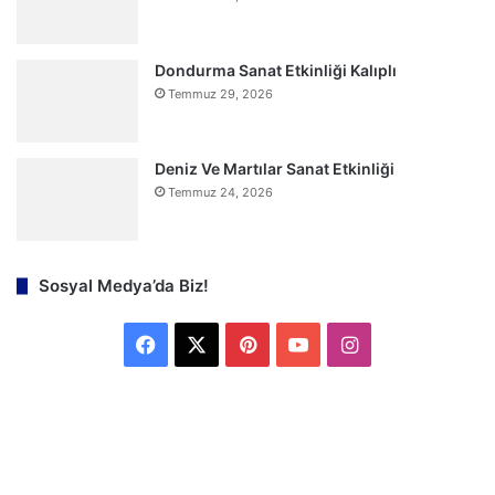
Dondurma Sanat Etkinliği Kalıplı
Temmuz 29, 2026
Deniz Ve Martılar Sanat Etkinliği
Temmuz 24, 2026
Sosyal Medya’da Biz!
F
X
P
Y
I
a
i
o
n
c
n
u
s
e
t
T
t