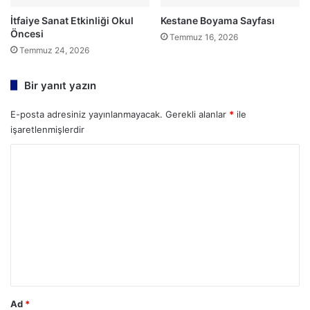
İtfaiye Sanat Etkinliği Okul
Kestane Boyama Sayfası
Öncesi
Temmuz 16, 2026
Temmuz 24, 2026
Bir yanıt yazın
E-posta adresiniz yayınlanmayacak.
Gerekli alanlar
*
ile
işaretlenmişlerdir
Y
o
r
u
m
*
Ad
*