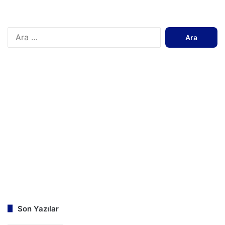
A
r
a
m
a
:
Son Yazılar