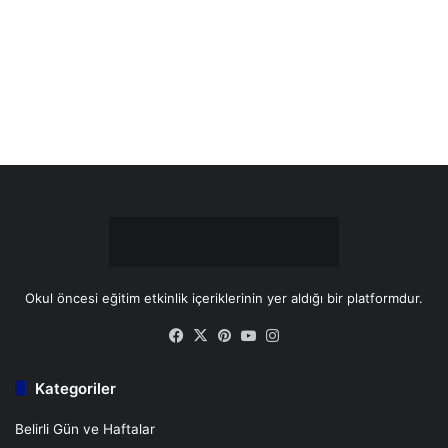
o
r
b
g
o
e
e
r
k
s
a
t
m
Okul öncesi eğitim etkinlik içeriklerinin yer aldığı bir platformdur.
Facebook
X
Pinterest
YouTube
Instagram
Kategoriler
Belirli Gün ve Haftalar