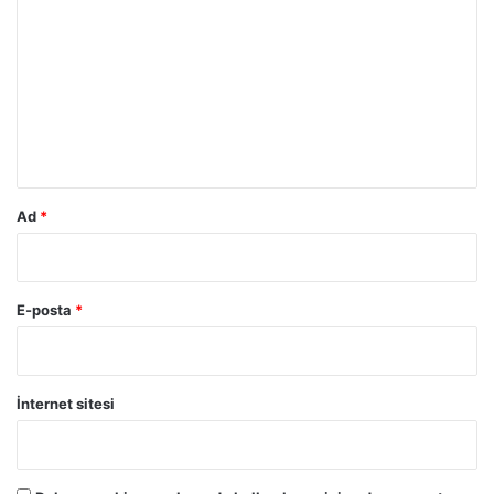
o
r
u
m
*
Ad
*
E-posta
*
İnternet sitesi