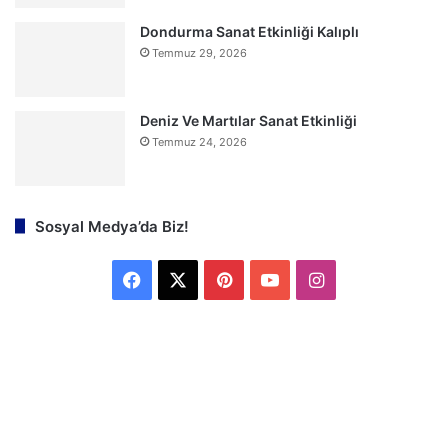
Dondurma Sanat Etkinliği Kalıplı
Temmuz 29, 2026
Deniz Ve Martılar Sanat Etkinliği
Temmuz 24, 2026
Sosyal Medya’da Biz!
F
X
P
Y
I
a
i
o
n
c
n
u
s
e
t
T
t
b
e
u
a